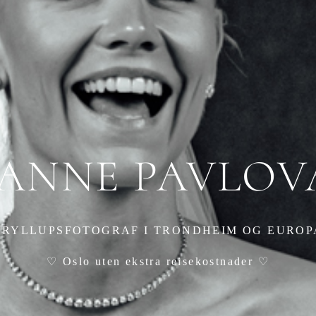
JANNE PAVLOV
BRYLLUPSFOTOGRAF I TRONDHEIM OG EUROP
♡ Oslo uten ekstra reisekostnader ♡